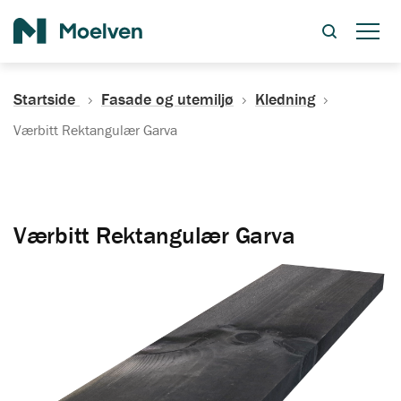
Søk
Startside
Fasade og utemiljø
Kledning
Værbitt Rektangulær Garva
Værbitt Rektangulær Garva