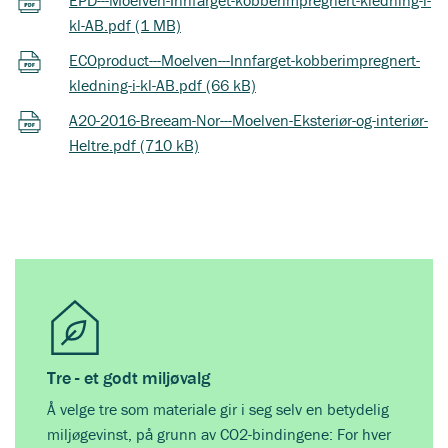
kl-AB.pdf (1 MB)
ECOproduct---Moelven---Innfarget-kobberimpregnert-
kledning-i-kl-AB.pdf (66 kB)
A20-2016-Breeam-Nor---Moelven-Eksteriør-og-interiør-
Heltre.pdf (710 kB)
Tre - et godt miljøvalg
Å velge tre som materiale gir i seg selv en betydelig
miljøgevinst, på grunn av CO2-bindingene: For hver