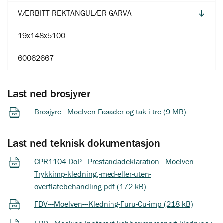
VÆRBITT REKTANGULÆR GARVA
19x148x5100
60062667
Last ned brosjyrer
Brosjyre---Moelven-Fasader-og-tak-i-tre (9 MB)
Last ned teknisk dokumentasjon
CPR1104-DoP---Prestandadeklaration---Moelven---
Trykkimp-kledning,-med-eller-uten-
overflatebehandling.pdf (172 kB)
FDV---Moelven---Kledning-Furu-Cu-imp (218 kB)
EPD---Moelven-Innfarget-kobberimpregnert-kledning-i-