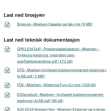
Last ned brosjyrer
Brosjyre---Moelven-Fasader-og-tak-i-tre (9 MB)
Last ned teknisk dokumentasjon
CPR1104-DoP---Prestandadeklaration---Moelven---
Trykkimp-kledning,-med-eller-uten-
overflatebehandling.pdf (172 kB)
EPD---Moelven-Innfarget-kobberimpregnert-kledning-i-
kl-AB.pdf (1 MB)
FDV---Moelven---Kledning-Furu-Cu-imp (218 kB)
ECOproduct---Moelven---Innfarget-kobberimpregnert-
kledning-i-kl-AB.pdf (66 kB)
A20-2016-Breeam-Nor---Moelven-Eksteriør-og-interiør-