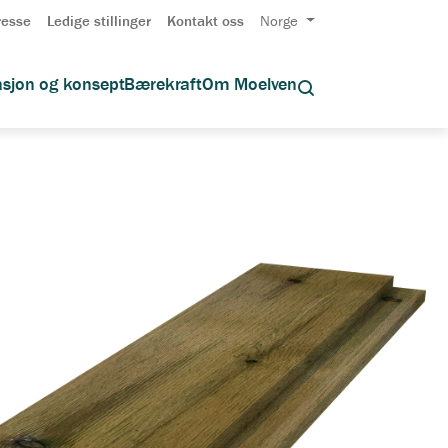
resse
Ledige stillinger
Kontakt oss
Norge
asjon og konsept
Bærekraft
Om Moelven