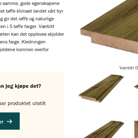
 de samme, gode egenskapene
t tøffe klimaet landet vårt byr
g gir det røffe og naturlige
en i 5 tøffe farger. Værbitt
starten kan det oppleves skjolder
gens farge. Kledningen
kjoldene kommer overfor
Værbitt D
an jeg kjøpe det?
ar produktet utstilt
er