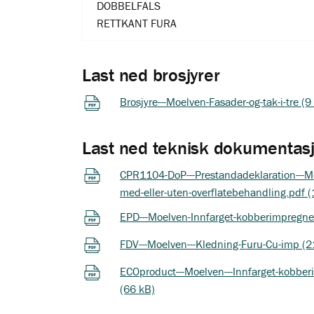
DOBBELFALS
RETTKANT FURA
Last ned brosjyrer
Brosjyre---Moelven-Fasader-og-tak-i-tre (
Last ned teknisk dokumentas
CPR1104-DoP---Prestandadeklaration---Mo
med-eller-uten-overflatebehandling.pdf 
EPD---Moelven-Innfarget-kobberimpregner
FDV---Moelven---Kledning-Furu-Cu-imp (2
ECOproduct---Moelven---Innfarget-kobberi
(66 kB)