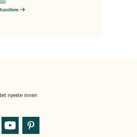
 50
handlere
 det nyeste innen