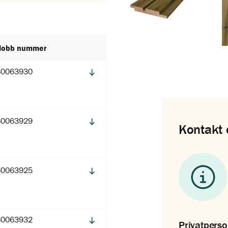
Nobb nummer
60063930
60063929
Kontakt 
60063925
60063932
Privatpers