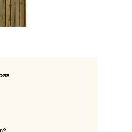
oss
on?