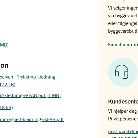
Vi selger ingen
via byggevare
eller tilgjenge
byggevarebuti
Finn din nær
9 MB)
jon
elven---Trykkimp-kledning,-
(172 kB)
t-kledning-i-kl-AB.pdf (1 MB)
Kundesent
18 kB)
Vi hjelper de
Privatpersoner
mpregnert-kledning-i-kl-AB.pdf
post.wood@mo