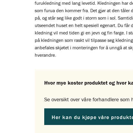
furukledning med lang levetid. Kledningen har
som furua den kommer fra. Det gjør at den tåler de
på, og står seg like godt i storm som i sol. Samtidi
utseendet huset en helt spesiell egenart. Du får d
kledning vil med tiden gi en jevn og fin farge. I 
på kledningen som raskt vil tilpasse seg klednin
anbefales skjøtet i monteringen for å unngå at s
hverandre.
Hvor mye koster produktet og hvor k
Se oversikt over våre forhandlere som h
Her kan du kjøpe våre produkt