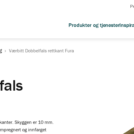
P
Produkter og tjenester
Inspir
g
Værbitt Dobbelfals rettkant Fura
fals
e kanter. Skyggen er 10 mm.
impregnert og innfarget