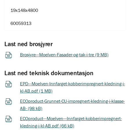
19x148x4800
60059313
Last ned brosjyrer
Brosjyre---Moelven-Fasader-og-tak-i-tre (9 MB)
Last ned teknisk dokumentasjon
EPD---Moelven-Innfarget-kobberimpregnert-kledning-i-
kl-AB.pdf (1 MB)
ECOproduct-Grunnet-CU-impregnert-kledning-i-klasse-
AB- (98 kB)
ECOproduct---Moelven---Innfarget-kobberimpregnert-
kledning-i-kl-AB.pdf (66 kB)