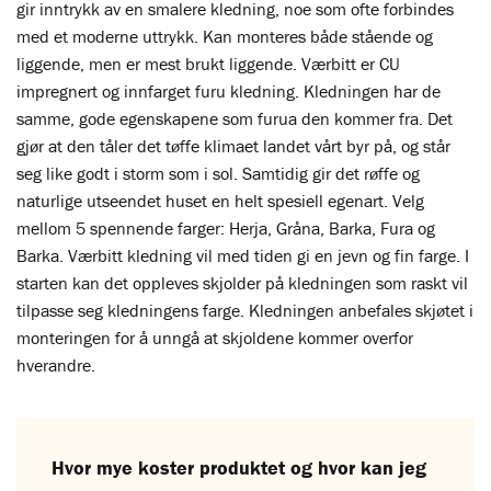
gir inntrykk av en smalere kledning, noe som ofte forbindes
med et moderne uttrykk. Kan monteres både stående og
liggende, men er mest brukt liggende. Værbitt er CU
impregnert og innfarget furu kledning. Kledningen har de
samme, gode egenskapene som furua den kommer fra. Det
gjør at den tåler det tøffe klimaet landet vårt byr på, og står
seg like godt i storm som i sol. Samtidig gir det røffe og
naturlige utseendet huset en helt spesiell egenart. Velg
mellom 5 spennende farger: Herja, Gråna, Barka, Fura og
Barka. Værbitt kledning vil med tiden gi en jevn og fin farge. I
starten kan det oppleves skjolder på kledningen som raskt vil
tilpasse seg kledningens farge. Kledningen anbefales skjøtet i
monteringen for å unngå at skjoldene kommer overfor
hverandre.
Hvor mye koster produktet og hvor kan jeg