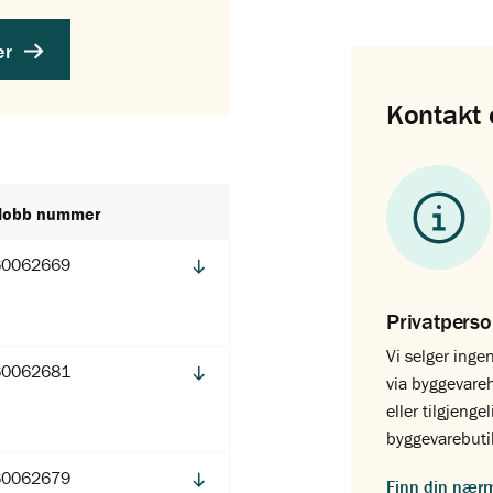
er
Kontakt 
Nobb nummer
60062669
Privatpers
Vi selger ingen
60062681
via byggevare
eller tilgjenge
byggevarebuti
60062679
Finn din nær