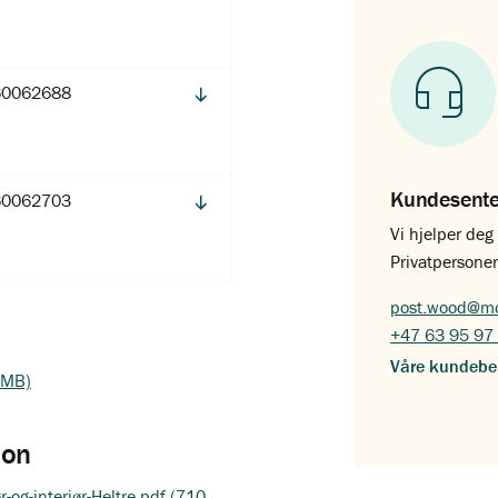
60062688
Kundesent
60062703
Vi hjelper de
Privatpersoner
post.wood@mo
+47 63 95 97
Våre kundebe
9 MB)
jon
og-interiør-Heltre.pdf (710