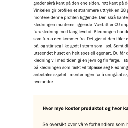
grader skrå kant på den ene siden, rett kant på d
Vinkelen gir profilen et strammere uttrykk en 28 
montere denne profilen liggende. Den skrå kante
kledningen monteres liggende. Værbitt er CU imp
furukledning med lang levetid. Kledningen har
som furua den kommer fra. Det gjør at den tåler de
på, og står seg like godt i storm som i sol. Samtidi
utseendet huset en helt spesiell egenart. Du får d
kledning vil med tiden gi en jevn og fin farge. I 
på kledningen som raskt vil tilpasse seg klednin
anbefales skjøtet i monteringen for å unngå at s
hverandre.
Hvor mye koster produktet og hvor k
Se oversikt over våre forhandlere som h