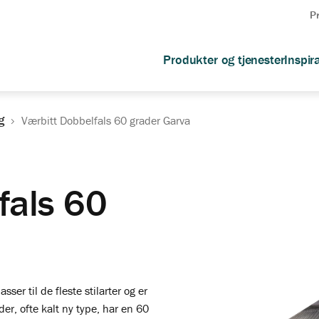
P
Produkter og tjenester
Inspir
g
Værbitt Dobbelfals 60 grader Garva
fals 60
ser til de fleste stilarter og er
er, ofte kalt ny type, har en 60