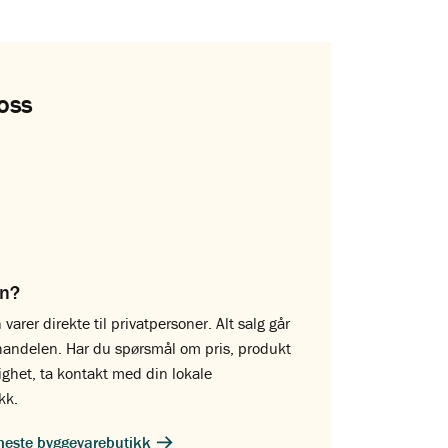
oss
on?
 varer direkte til privatpersoner. Alt salg går
handelen. Har du spørsmål om pris, produkt
lighet, ta kontakt med din lokale
kk.
meste byggevarebutikk