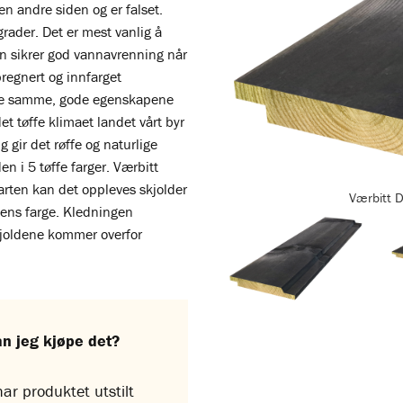
en andre siden og er falset.
grader. Det er mest vanlig å
n sikrer god vannavrenning når
regnert og innfarget
 de samme, gode egenskapene
t tøffe klimaet landet vårt byr
g gir det røffe og naturlige
en i 5 tøffe farger. Værbitt
starten kan det oppleves skjolder
Værbitt 
gens farge. Kledningen
kjoldene kommer overfor
an jeg kjøpe det?
ar produktet utstilt