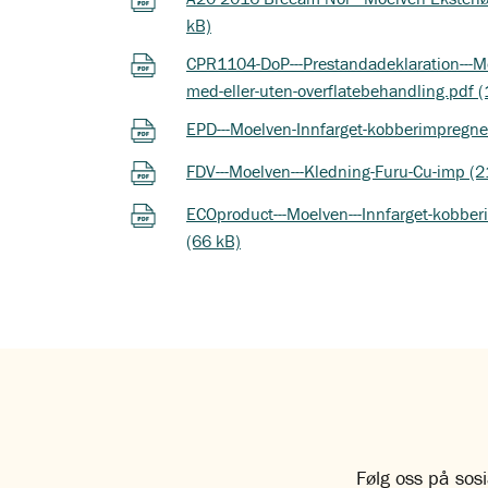
kB)
CPR1104-DoP---Prestandadeklaration---Mo
med-eller-uten-overflatebehandling.pdf 
EPD---Moelven-Innfarget-kobberimpregner
FDV---Moelven---Kledning-Furu-Cu-imp (2
ECOproduct---Moelven---Innfarget-kobberi
(66 kB)
Følg oss på sosi