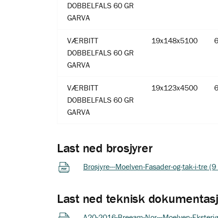
DOBBELFALS 60 GR
GARVA
VÆRBITT
19x148x5100
DOBBELFALS 60 GR
GARVA
VÆRBITT
19x123x4500
DOBBELFALS 60 GR
GARVA
Last ned brosjyrer
Brosjyre---Moelven-Fasader-og-tak-i-tre (
Last ned teknisk dokumentas
A20-2016-Breeam-Nor---Moelven-Eksteriør-