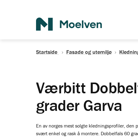
Søk
Startside
Fasade og utemiljø
Klednin
Værbitt Dobbel
grader Garva
En av norges mest solgte kledningsprofiler, den pas
svært enkel og rask å montere. Dobbelfals 60 grad