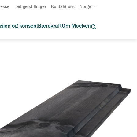
resse
Ledige stillinger
Kontakt oss
Norge
asjon og konsept
Bærekraft
Om Moelven