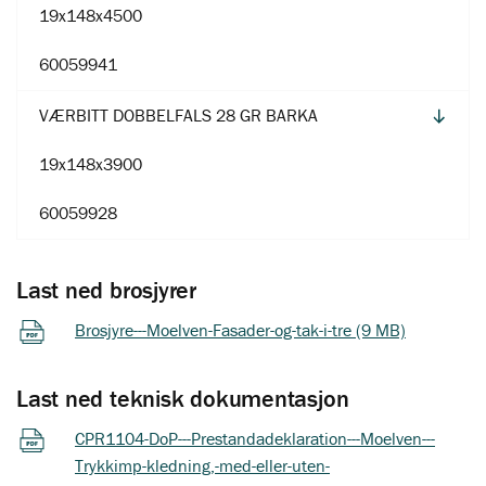
19x148x4500
60059941
VÆRBITT DOBBELFALS 28 GR BARKA
19x148x3900
60059928
Last ned brosjyrer
Brosjyre---Moelven-Fasader-og-tak-i-tre (9 MB)
Last ned teknisk dokumentasjon
CPR1104-DoP---Prestandadeklaration---Moelven---
Trykkimp-kledning,-med-eller-uten-