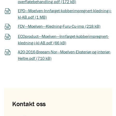
overflatebehandling.pdf (172 kB)
EPD---Moelven-Innfarget-kobberimpregnert-kledning-i-
kl-AB.pdf (1 MB)
FDV---Moelven---Kledning-Furu-Cu-imp (218 kB)
ECOproduct---Moelven---Innfarget-kobberimpregnert-
kledning-i-kl-AB.pdf (66 kB)
A20-2016-Breeam-Nor---Moelven-Eksteriør-og-interiør-
Heltre.pdf (710 kB)
Kontakt oss