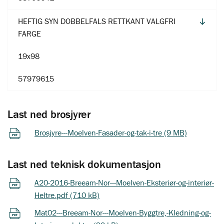
HEFTIG SYN DOBBELFALS RETTKANT VALGFRI
FARGE
19x98
57979615
Last ned brosjyrer
Brosjyre---Moelven-Fasader-og-tak-i-tre (9 MB)
Last ned teknisk dokumentasjon
A20-2016-Breeam-Nor---Moelven-Eksteriør-og-interiør-
Heltre.pdf (710 kB)
Mat02---Breeam-Nor---Moelven-Byggtre,-Kledning-og-