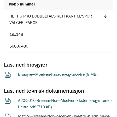
Nobb nummer
HEFTIG PRO DOBBELFALS RETTKANT M/SPOR
VALGFRI FARGE
19x148
56809480
Last ned brosjyrer
Brosjyre---Moelven-Fasader-og-tak-i-tre (9 MB)
Last ned teknisk dokumentasjon
A20-2016-Breeam-Nor---Moelven-Eksteriør-og-interiør-
Heltre.pdf (710 kB)
Mat02---Breeam-Nor---Moelven-Byggtre,-Kledning-og-