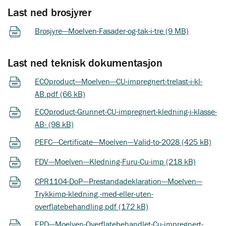
Last ned brosjyrer
Brosjyre---Moelven-Fasader-og-tak-i-tre (9 MB)
Last ned teknisk dokumentasjon
ECOproduct---Moelven---CU-impregnert-trelast-i-kl-
AB.pdf (66 kB)
ECOproduct-Grunnet-CU-impregnert-kledning-i-klasse-
AB- (98 kB)
PEFC---Certificate---Moelven---Valid-to-2028 (425 kB)
FDV---Moelven---Kledning-Furu-Cu-imp (218 kB)
CPR1104-DoP---Prestandadeklaration---Moelven---
Trykkimp-kledning,-med-eller-uten-
overflatebehandling.pdf (172 kB)
EPD---Moelven-Overflatebehandlet-Cu-impregnert-