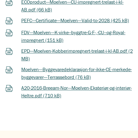
ECOproduct---Moelven---CU-impregnert-trelast-i-kl-
AB.pdf (66 kB)
PEFC---Certificate---Moelven---Valid-to-2028 (425 kB)
FDV---Moelven---K-virke--byggtre-G-F-,-CU--og-Royal-
impregnert (151 kB)
EPD---Moelven-Kobberimpregnert-trelast-i-kl-AB.pdf (2
MB)
Moelven---Byggevaredeklarasjon-for-ikke-CE-merkede-
byggevarer---Terrassebord (76 kB)
A20-2016-Breeam-Nor---Moelven-Eksteriør-og-interiør-
Heltre.pdf (710 kB)