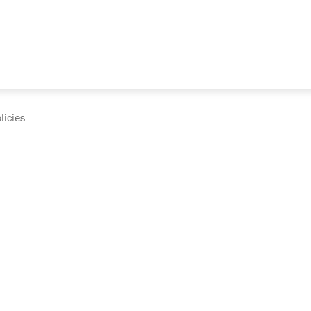
licies
cumentation and