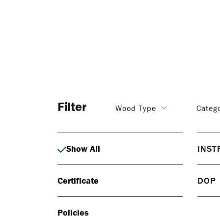
Filter
Wood Type
Categ
Show All
INST
Inst
Certificate
DOP
Vägle
monte
Do
aktue
Policies