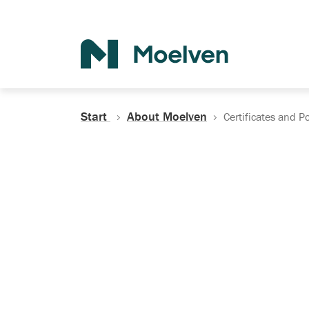
Search
Start
About Moelven
Certificates and Po
Certificates, Do
Policies