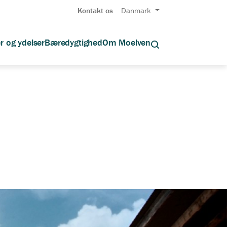
Kontakt os
Danmark
r og ydelser
Bæredygtighed
Om Moelven