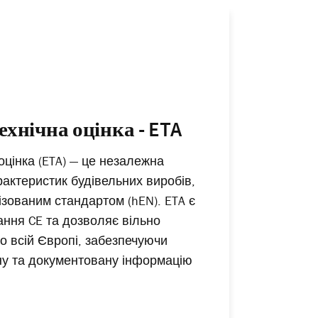
хнічна оцінка - ETA
оцінка (ETA) — це незалежна
рактеристик будівельних виробів,
ізованим стандартом (hEN). ETA є
ння CE та дозволяє вільно
о всій Європі, забезпечуючи
ну та документовану інформацію