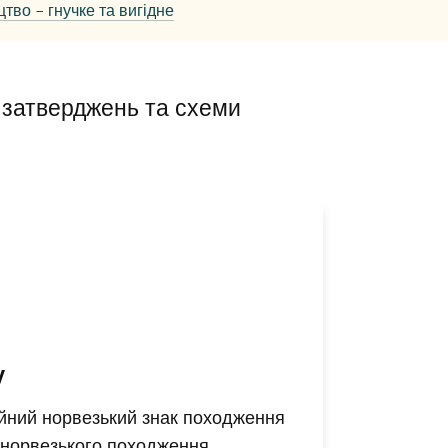
тво – гнучке та вигідне
ї затверджень та схеми
y
ійний норвезький знак походження
г норвезького походження,