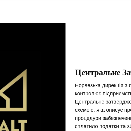
Центральне З
Норвезька дирекція з я
контролює підприємст
Центральне затвердже
схемою, яка описує пр
процедури забезпеченн
сплатило податки та з