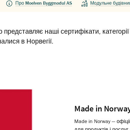
Про Moelven Byggmodul AS
Модульне будівниц
тю представляє наші сертифікати, категорі
алися в Норвегії.
Made in Norwa
Made in Norway — офіц
для продуктів і послу