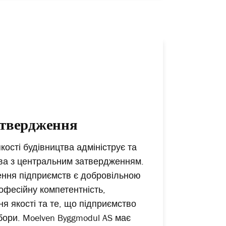
атвердження
кості будівництва адмініструє та
ва з центральним затвердженням.
ння підприємств є добровільною
офесійну компетентність,
я якості та те, що підприємство
бори. Moelven Byggmodul AS має