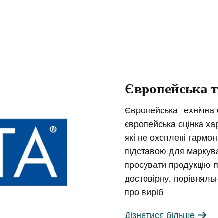
Європейська те
Європейська технічна 
європейська оцінка ха
які не охоплені гармон
підставою для маркува
просувати продукцію п
достовірну, порівняль
про виріб.
Дізнатися більше