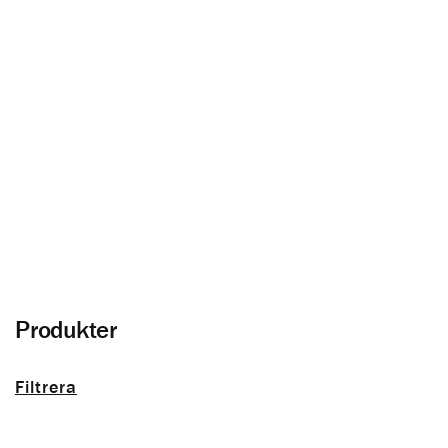
Ytterpanel
Allt om träfasad och panel utomhus
Produkter
Filtrera