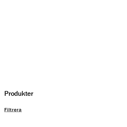
Ytterpanel
Allt om träfasad och panel utomhus
Produkter
Filtrera