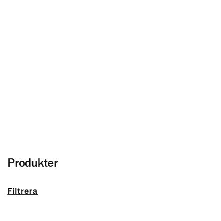
Ytterpanel
Allt om träfasad och panel utomhus
Produkter
Filtrera