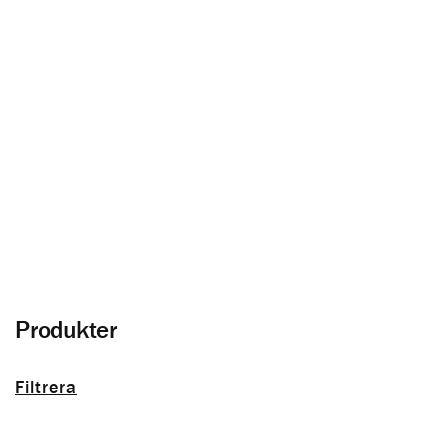
Ytterpanel
Allt om träfasad och panel utomhus
Produkter
Filtrera