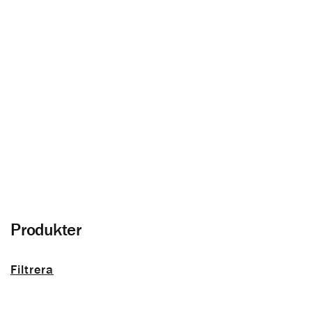
Ytterpanel
Allt om träfasad och panel utomhus
Produkter
Filtrera