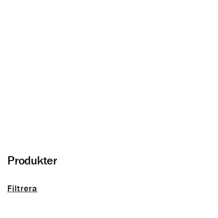
Ytterpanel
Allt om träfasad och panel utomhus
Produkter
Filtrera