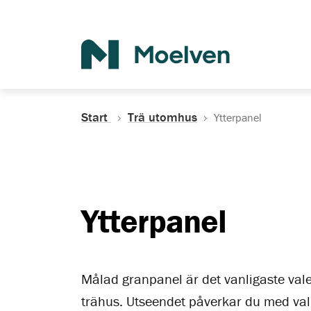
Sök
Start
Trä utomhus
Ytterpanel
Ytterpanel
Målad granpanel är det vanligaste valet
trähus. Utseendet påverkar du med val 