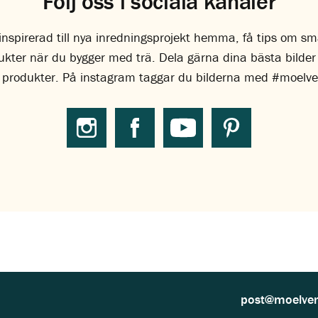
Följ oss i sociala kanaler
li inspirerad till nya inredningsprojekt hemma, få tips om s
dukter när du bygger med trä. Dela gärna dina bästa bilde
 produkter. På instagram taggar du bilderna med #moelv
post@moelve