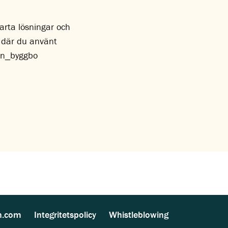
marta lösningar och
r där du använt
en_byggbo
n.com
Integritetspolicy
Whistleblowing