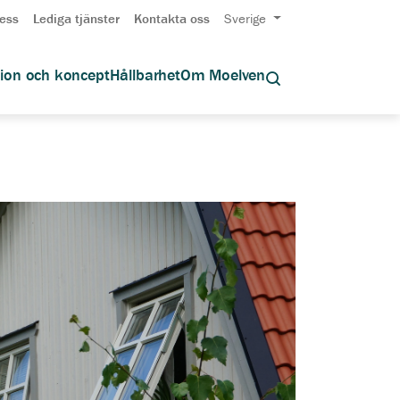
ess
Lediga tjänster
Kontakta oss
Sverige
tion och koncept
Hållbarhet
Om Moelven