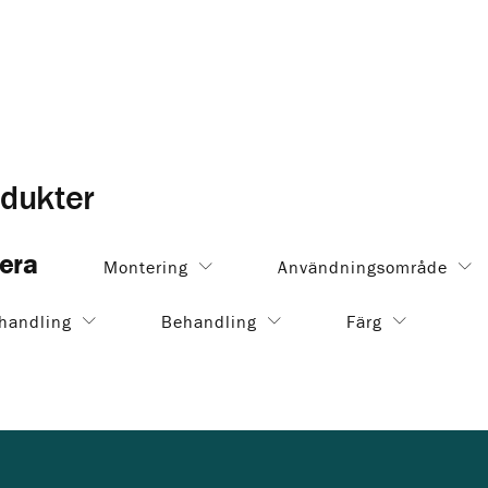
Allt om träfasad och panel uto
dukter
rera
Montering
Användningsområde
handling
Behandling
Färg