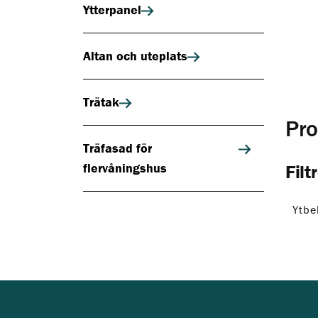
Ytterpanel
Altan och uteplats
Trätak
Pro
Träfasad för
flervåningshus
Filt
Ytbe