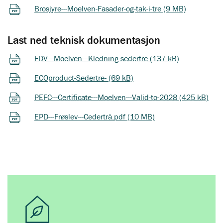
Brosjyre---Moelven-Fasader-og-tak-i-tre (9 MB)
Last ned teknisk dokumentasjon
FDV---Moelven---Kledning-sedertre (137 kB)
ECOproduct-Sedertre- (69 kB)
PEFC---Certificate---Moelven---Valid-to-2028 (425 kB)
EPD---Frøslev---Cederträ.pdf (10 MB)