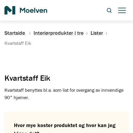
Søk
Startside
Interiørprodukter i tre
Lister
Kvartstaff Eik
Kvartstaff Eik
Kvartstaff benyttes bl.a. som list for overgang av innvendige
90° hjørner.
Hvor mye koster produktet og hvor kan jeg