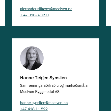
alexander.silkoset@moelven.no
+ 47 916 87 090
Hanne Teigen Synslien
Samræmingaraðili sölu og markaðsmála
Moelven Byggmodul AS
hanne.synslien@moelven.no
+47 418 11 822