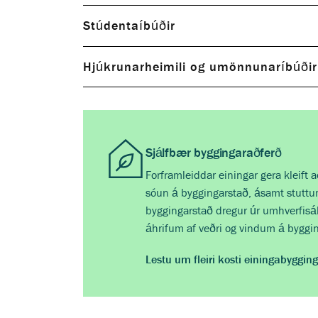
Stúdentaíbúðir
Hjúkrunarheimili og umönnunaríbúðir
Sjálfbær byggingaraðferð
Forframleiddar einingar gera kleift 
sóun á byggingarstað, ásamt stuttu
byggingarstað dregur úr umhverfisáhr
áhrifum af veðri og vindum á bygg
Lestu um fleiri kosti einingabyggin