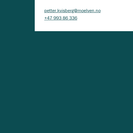
petter.kvisberg@moelven.no
+47 993 86 336