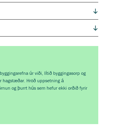
byggingarefna úr viði, lítið byggingasorp og
ar hagstæðar. Hröð uppsetning á
rnun og þurrt hús sem hefur ekki orðið fyrir