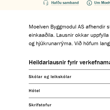
Hafðu samband
Um Moel
Moelven Byggmodul AS afhendir sv
einkaaðila. Lausnir okkar uppfylla
og hjúkrunarrýma. Við höfum langa
Heildarlausnir fyrir verkefna
Skólar og leikskólar
Hótel
Skrifstofur