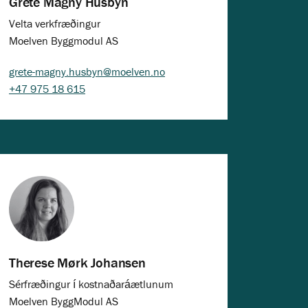
Grete Magny Husbyn
Velta verkfræðingur
Moelven Byggmodul AS
grete-magny.husbyn@moelven.no
+47 975 18 615
Therese Mørk Johansen
Sérfræðingur í kostnaðaráætlunum
Moelven ByggModul AS