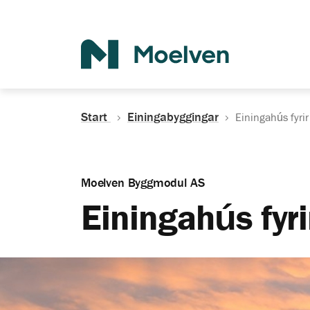
Search
Start
Einingabyggingar
Einingahús fyrir
Moelven Byggmodul AS
Einingahús fyri