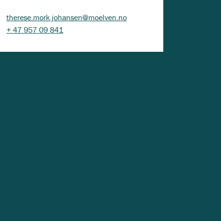
therese.mork.johansen@moelven.no
+ 47 957 09 841