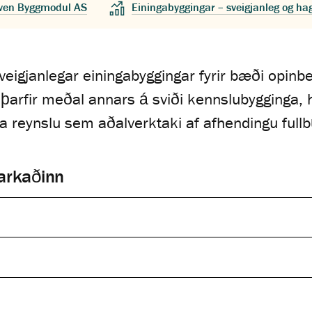
ven Byggmodul AS
Einingabyggingar – sveigjanleg og h
eigjanlegar einingabyggingar fyrir bæði opin
 þarfir meðal annars á sviði kennslubygginga, 
 reynslu sem aðalverktaki af afhendingu fullb
markaðinn