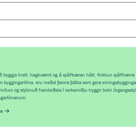
að byggja hratt, hagkvæmt og á sjálfbæran hátt. Notkun sjálfbærra 
m byggingartíma, eru meðal þeirra þátta sem gera einingabygging
ifum og stjórnuð framleiðsla í verksmiðju tryggir betri úrgangsstjó
ingartímanum.
ga