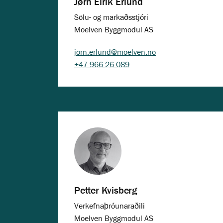
Jørn Eirik Erlund
Sölu- og markaðsstjóri
Moelven Byggmodul AS
jorn.erlund@moelven.no
+47 966 26 089
Petter Kvisberg
Verkefnaþróunaraðili
Moelven Byggmodul AS