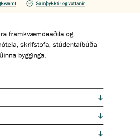
agkvæmt
Samþykktir og vottanir
bera framkvæmdaaðila og
hótela, skrifstofa, stúdentaíbúða
úinna bygginga.